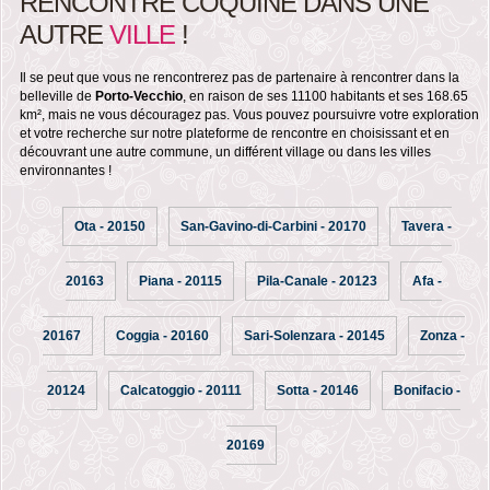
RENCONTRE COQUINE DANS UNE
AUTRE
VILLE
!
Il se peut que vous ne rencontrerez pas de partenaire à rencontrer dans la
belleville de
Porto-Vecchio
, en raison de ses 11100 habitants et ses 168.65
km², mais ne vous découragez pas. Vous pouvez poursuivre votre exploration
et votre recherche sur notre plateforme de rencontre en choisissant et en
découvrant une autre commune, un différent village ou dans les villes
environnantes !
Ota - 20150
San-Gavino-di-Carbini - 20170
Tavera -
20163
Piana - 20115
Pila-Canale - 20123
Afa -
20167
Coggia - 20160
Sari-Solenzara - 20145
Zonza -
20124
Calcatoggio - 20111
Sotta - 20146
Bonifacio -
20169