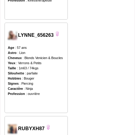
Profession
: kinésithérapeute
LYNNE_656263
Age
: 57 ans
Astro
: Lion
Cheveux
: Blonds Venicien & Boucles
Yeux
: Verrons & Petits
Taille
: 1m63 / 74kgs
Silouhette
: parfaite
Hobbies
: Bouger
Signes
: Piercing
Caractère
: Ninja
Profession
: ouvrière
RUBYXH87