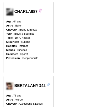
CHARLA987
Age
: 64 ans
Astro
: Belier
Cheveux
: Brune & Beaux
Yeux
: Bleus & Sublimes
Taille
: 1m70 / 83kgs
Silouhette
: sublime
Hobbies
: Internet
Signes
: Lunettes
Caractère
: Sportif
Profession
: receptionniste
BERTALANYD42
Age
: 78 ans
Astro
: Vierge
Cheveux
: Ca depend & Lisses