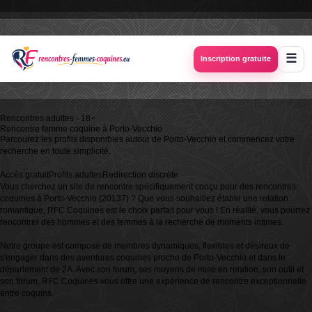
Inscription gratuite
Rencontres adultes · 18+
Rencontre femme coquine à
Porto-Vecchio
Parcourez les profils disponibles autour de Porto-Vecchio et commencez votre
recherche en toute simplicité.
Accès gratuit
Profils adultes
Redirection discrète
Vous cherchez un site de rencontre spécifiquement conçu pour des rencontres
coquines à Porto-Vecchio (20137) ? Que vous souhaitiez établir une relation
romantique, RFC Coquines est le choix parfait pour vous ! En réalité, vous pourrez
rencontrer des hommes et des femmes à la recherche de moments intimes.
Notre groupe est composé de membres dynamiques, flexibles et désireux de
s'engager dans des aventures coquines proche de Porto-Vecchio et dans le
département de 2A. Avec son forum, ses moyens de mise en relation, son outil et
son forum, RFC Coquines vous offre une expérience de rencontre exceptionnelle
entre coquins.