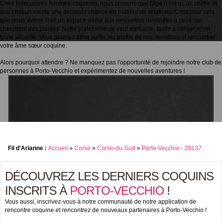
Chez Rencontres-femmes-coquines, nous croyons que l'âge n'est qu'un chiffre et
que chacun mérite une seconde chance en matière de relations. C'est pour cela
que nous avons créé un espace dédié aux rencontres destinées à ceux qui
cherchent des plaisirs. Notre plateforme se veut agréable, facile à utiliser et en
toute sécurité. Vous pourrez ainsi surfer les profils de nos membres et rencontrer
votre âme sœur coquine.
Alors pourquoi attendre ? Ne manquez pas l'opportunité de rejoindre notre club de
personnes à Porto-Vecchio et expérimentez de nouvelles aventures !
Fil d'Arianne :
Accueil
»
Corse
»
Corse-du-Sud
»
Porto-Vecchio - 20137
DÉCOUVREZ LES DERNIERS COQUINS
INSCRITS À
PORTO-VECCHIO
!
Vous aussi, inscrivez-vous à notre communauté de notre application de
rencontre coquine et rencontrez de nouveaux partenaires à Porto-Vecchio !