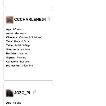
CCCHARLENE64
Age
: 83 ans
Astro
: Gemeaux
Cheveux
: Colores & Sublimes
Yeux
: Bleus & Gros
Taille
: 1m59 / 85kgs
Silouhette
: sublime
Hobbies
: Internet
Signes
: Piercing
Caractère
: Bosseur
Profession
: trésorière
JOZO_PL
Age
: 63 ans