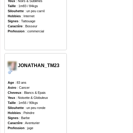
Yeux
: Noirs & Sublimes
Taille
: 1m83 / 84kgs
Silouhette
: un peu carré
Hobbies
: Internet
Signes
: Tattouage
Caractère
: Bosseur
Profession
: commercial
JONATHAN_TM23
Age
: 83 ans
Astro
: Cancer
Cheveux
: Blancs & Epais
Yeux
: Noisette & Globuleux
Taille
: 1m56 / 90kgs
Silouhette
: un peu ronde
Hobbies
: Peindre
Signes
: Barbe
Caractère
: Aventurier
Profession
: juge