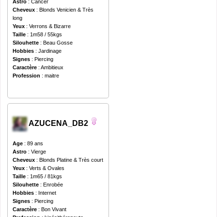
Astro
: Cancer
Cheveux
: Blonds Venicien & Très
long
Yeux
: Verrons & Bizarre
Taille
: 1m58 / 55kgs
Silouhette
: Beau Gosse
Hobbies
: Jardinage
Signes
: Piercing
Caractère
: Ambitieux
Profession
: maitre
AZUCENA_DB2
Age
: 89 ans
Astro
: Vierge
Cheveux
: Blonds Platine & Très court
Yeux
: Verts & Ovales
Taille
: 1m65 / 81kgs
Silouhette
: Enrobée
Hobbies
: Internet
Signes
: Piercing
Caractère
: Bon Vivant