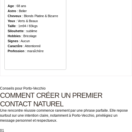
Age
: 68 ans
Astro
: Belier
Cheveux
: Blonds Platine & Bizarre
Yeux
: Verts & Beaux
Taille
: 1m94 / 83kgs
Silouhette
: sublime
Hobbies
: Bricolage
Signes
: Aucun
Caractère
: Attentionné
Profession
: maraîchère
Conseils pour Porto-Vecchio
COMMENT CRÉER UN PREMIER
CONTACT NATUREL
Une rencontre réussie commence rarement par une phrase parfaite. Elle repose
surtout sur une intention claire, notamment à Porto-Vecchio, privilégiez un
message personnel et respectueux.
01