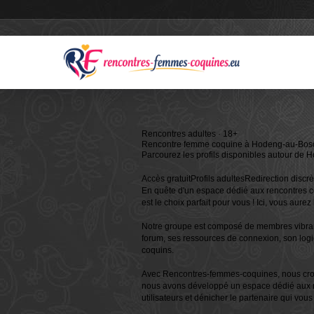
Rencontres adultes · 18+
Rencontre femme coquine à
Hodeng-au-Bos
Parcourez les profils disponibles autour de 
Accès gratuit
Profils adultes
Redirection discrè
En quête d'un espace dédié aux rencontres c
est le choix parfait pour vous ! Ici, vous au
Notre groupe est composé de membres vibrants
forum, ses ressources de connexion, son log
coquins.
Avec Rencontres-femmes-coquines, nous croy
nous avons développé un espace dédié aux renco
utilisateurs et dénicher le partenaire qui vous 