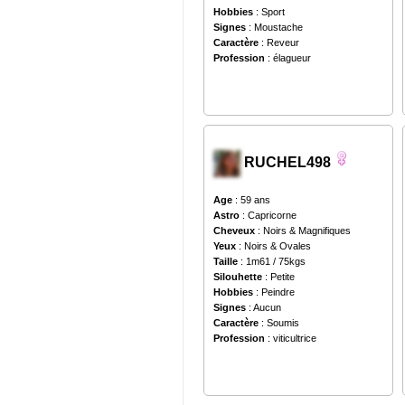
Hobbies
: Sport
Signes
: Moustache
Caractère
: Reveur
Profession
: élagueur
RUCHEL498
Age
: 59 ans
Astro
: Capricorne
Cheveux
: Noirs & Magnifiques
Yeux
: Noirs & Ovales
Taille
: 1m61 / 75kgs
Silouhette
: Petite
Hobbies
: Peindre
Signes
: Aucun
Caractère
: Soumis
Profession
: viticultrice