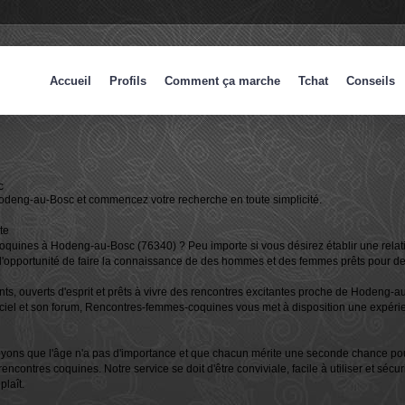
Accueil
Profils
Comment ça marche
Tchat
Conseils
c
Hodeng-au-Bosc et commencez votre recherche en toute simplicité.
te
oquines à Hodeng-au-Bosc (76340) ? Peu importe si vous désirez établir une rela
rez l'opportunité de faire la connaissance de des hommes et des femmes prêts pour d
, ouverts d'esprit et prêts à vivre des rencontres excitantes proche de Hodeng-au
iciel et son forum, Rencontres-femmes-coquines vous met à disposition une expéri
ons que l'âge n'a pas d'importance et que chacun mérite une seconde chance pou
ntres coquines. Notre service se doit d'être conviviale, facile à utiliser et sécuri
plaît.