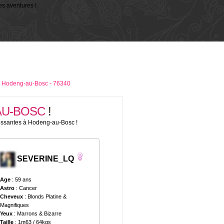
s aventures !
»
Hodeng-au-Bosc - 76340
AU-BOSC
!
ressantes à Hodeng-au-Bosc !
SEVERINE_LQ
Age
: 59 ans
Astro
: Cancer
Cheveux
: Blonds Platine &
Magnifiques
Yeux
: Marrons & Bizarre
Taille
: 1m63 / 64kgs