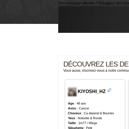
Alors pourquoi attendre ? Rejoignez dès ma
DÉCOUVREZ LES DE
Vous aussi, inscrivez-vous à notre commu
KIYOSHI_HZ
Age
: 48 ans
Astro
: Cancer
Cheveux
: Ca depend & Boucles
Yeux
: Noisette & Ronds
Taille
: 1m77 / 65kgs
Silouhette
: Petit