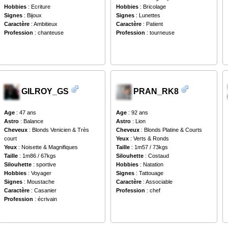
Hobbies
: Ecriture
Hobbies
: Bricolage
Signes
: Bijoux
Signes
: Lunettes
Caractère
: Ambitieux
Caractère
: Patient
Profession
: chanteuse
Profession
: tourneuse
GILROY_GS
PRAN_RK8
Age
: 47 ans
Age
: 92 ans
Astro
: Balance
Astro
: Lion
Cheveux
: Blonds Venicien & Très
Cheveux
: Blonds Platine & Courts
court
Yeux
: Verts & Ronds
Yeux
: Noisette & Magnifiques
Taille
: 1m57 / 73kgs
Taille
: 1m86 / 67kgs
Silouhette
: Costaud
Silouhette
: sportive
Hobbies
: Natation
Hobbies
: Voyager
Signes
: Tattouage
Signes
: Moustache
Caractère
: Associable
Caractère
: Casanier
Profession
: chef
Profession
: écrivain