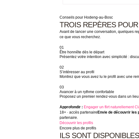
Conseils pour Hodeng-au-Bosc
TROIS REPÈRES POUR
Avant de lancer une conversation, quelques re
ce que vous recherchez.
01
Être honnête dès le départ
Présentez votre intention avec simplicité : discu
02
S’intéresser au profil
Montrez que vous avez lu le profil avec une re
03
Avancer à un rythme confortable
Proposez un premier rendez-vous dans un lieu p
Approfondir :
Engager un flirt naturellement
Cl
18+ · accès partenaire
Envie de découvrir les 
partenaire.
Découvrir les profils
Encore plus de profils
ILS SONT DISPONIBLE