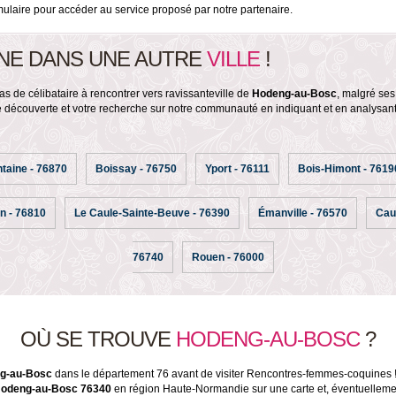
rmulaire pour accéder au service proposé par notre partenaire.
NE DANS UNE AUTRE
VILLE
!
as de célibataire à rencontrer vers ravissanteville de
Hodeng-au-Bosc
, malgré ses
e découverte et votre recherche sur notre communauté en indiquant et en analysant u
ntaine - 76870
Boissay - 76750
Yport - 76111
Bois-Himont - 7619
n - 76810
Le Caule-Sainte-Beuve - 76390
Émanville - 76570
Cauv
76740
Rouen - 76000
OÙ SE TROUVE
HODENG-AU-BOSC
?
g-au-Bosc
dans le département 76 avant de visiter Rencontres-femmes-coquines ! 
odeng-au-Bosc 76340
en région Haute-Normandie sur une carte et, éventuellement