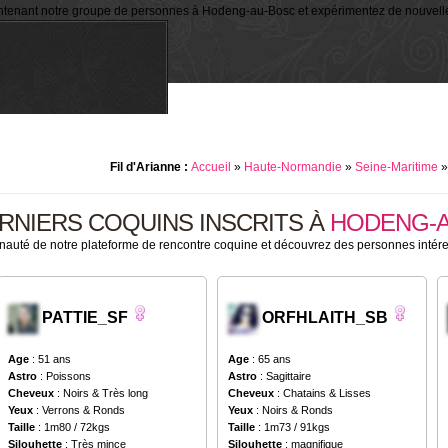
intenant notre groupe de personnes à Hodeng-au-Bosc et expérimentez de nouvelle
Fil d'Arianne :
Accueil
»
Haute-Normandie
»
Seine-Maritime
RNIERS COQUINS INSCRITS À
HODENG-
nauté de notre plateforme de rencontre coquine et découvrez des personnes inté
PATTIE_SF
ORFHLAITH_SB
Age
: 51 ans
Age
: 65 ans
Astro
: Poissons
Astro
: Sagittaire
Cheveux
: Noirs & Très long
Cheveux
: Chatains & Lisses
Yeux
: Verrons & Ronds
Yeux
: Noirs & Ronds
Taille
: 1m80 / 72kgs
Taille
: 1m73 / 91kgs
Silouhette
: Très mince
Silouhette
: magnifique