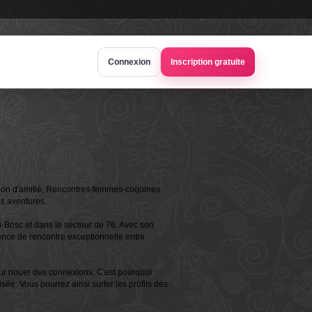
Connexion
Inscription gratuite
tion d'amitié, Rencontres-femmes-coquines
es aventures.
-Bosc et dans le secteur de 76. Avec son
ence de rencontre exceptionnelle entre
r nouer des connexions. C'est pourquoi
sée. Vous pourrez ainsi surfer les profils des