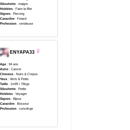
Silouhette
: maigre
Hobbies
: Faire la fête
Signes
: Piercing
Caractère
: Fetard
Profession
: vendeuse
ENYAPA33
Age
: 94 ans
Astro
: Cancer
Cheveux
: Noirs & Crepus
Yeux
: Verts & Petits
Taille
: 1m95 / 76kgs
Silouhette
: Petite
Hobbies
: Voyager
Signes
: Bijoux
Caractère
: Bosseur
Profession
: concièrge