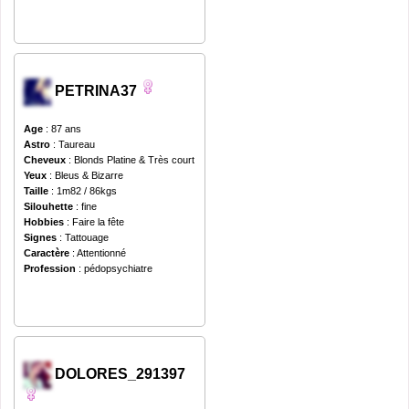
PETRINA37
Age
: 87 ans
Astro
: Taureau
Cheveux
: Blonds Platine & Très court
Yeux
: Bleus & Bizarre
Taille
: 1m82 / 86kgs
Silouhette
: fine
Hobbies
: Faire la fête
Signes
: Tattouage
Caractère
: Attentionné
Profession
: pédopsychiatre
DOLORES_291397