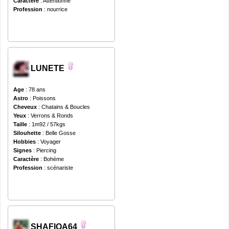
Caractère
: Attentionné
Profession
: nourrice
LUNETE
Age
: 78 ans
Astro
: Poissons
Cheveux
: Chatains & Boucles
Yeux
: Verrons & Ronds
Taille
: 1m92 / 57kgs
Silouhette
: Belle Gosse
Hobbies
: Voyager
Signes
: Piercing
Caractère
: Bohème
Profession
: scénariste
SHAFIQA64