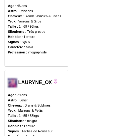
Age
: 46 ans
Astro
: Poissons
Cheveux
: Blonds Venicien & Lisses
Yeux
: Verrons & Gros
Taille
: 1m69 / 93kgs
Silouhette
: Très grosse
Hobbies
: Lecture
Signes
: Bijoux
Caractère
: Ninja
Profession
: infographiste
LAURYNE_OX
Age
: 79 ans
Astro
: Belier
Cheveux
: Brune & Sublimes
Yeux
: Marrons & Petits
Taille
: 1m55 / 55kgs
Silouhette
: maigre
Hobbies
: Lecture
Signes
: Taches de Rousseur