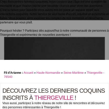
Chez Rencontres-femmes-coquines, nous croyons que l'âge est une question de
mentalité et que chacun mérite une seconde chance pour vivre des aventures.
C'est la raison pour laquelle nous avons mis en place un espace dédié aux
interactions coquines. Notre service se veut facile d'accès, intuitive et accessible et
fiable. Vous pourrez ainsi explorer les comptes de nos membres et dénicher le
partenaire qui vous plaît.
Pourquoi hésiter ? Participez dès aujourd'hui à notre communauté de personnes à
Thiergeville et expérimentez de nouvelles aventures !
Fil d'Arianne :
Accueil
»
Haute-Normandie
»
Seine-Maritime
»
Thiergeville -
76540
DÉCOUVREZ LES DERNIERS COQUINS
INSCRITS À
THIERGEVILLE
!
Vous aussi, participez à notre réseau de notre site de rencontres et découvrez
des personnes intéressantes à Thiergeville !