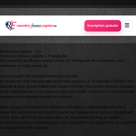
Inscription gratuite
Rencontres adultes · 18+
Rencontre femme coquine à
Thiergeville
Parcourez les profils disponibles autour de Thiergeville et commencez votre
recherche en toute simplicité.
Accès gratuit
Profils adultes
Redirection discrète
En recherche d'un site pour des rencontres coquines à Thiergeville (76540) ? Peu
importe si vous désirez établir une relation d'amitié, Rencontres-femmes-coquines
est la plateforme qu'il vous faut pour vous ! En réalité, vous pourrez rencontrer des
hommes et des femmes ouverts aux plaisirs.
Notre groupe est composé de membres énergiques, enthousiastes et prêts à
nouer des relations enrichissantes proche de Thiergeville et dans le département
de 76. Avec son forum, son application, et ses moyens de mise en relation,
Rencontres-femmes-coquines vous met à disposition une expérience de rencontre
exceptionnelle entre coquins.