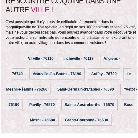
RENCONTRE COQUINE DANS UNE
AUTRE
VILLE
!
C'est possible que il n'y a pas de célibataire à rencontrer dans la
magnifiqueville de
Thiergeville
, en dépit de ses 300 habitants et ses 9.25 km²,
mais ne vous découragez pas. Vous pouvez avancer dans votre découverte et
votre recherche sur notre site de rencontre en choisissant et en explorant une
autre ville, un autre village ou dans les communes voisines !
Virville - 76110
Incheville - 76117
Angiens -
76740
Veauville-lès-Baons - 76190
Auffay - 76720
Le
Mesnil-Réaume - 76260
Saint-Germain-d'Étables - 76590
Yvetot -
76190
Pavilly - 76570
Sainte-Austreberthe - 76570
Bosc-
Mesnil - 76680
Grand-Couronne - 76530