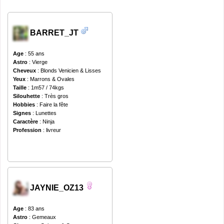
BARRET_JT
Age
: 55 ans
Astro
: Vierge
Cheveux
: Blonds Venicien & Lisses
Yeux
: Marrons & Ovales
Taille
: 1m57 / 74kgs
Silouhette
: Très gros
Hobbies
: Faire la fête
Signes
: Lunettes
Caractère
: Ninja
Profession
: livreur
JAYNIE_OZ13
Age
: 83 ans
Astro
: Gemeaux