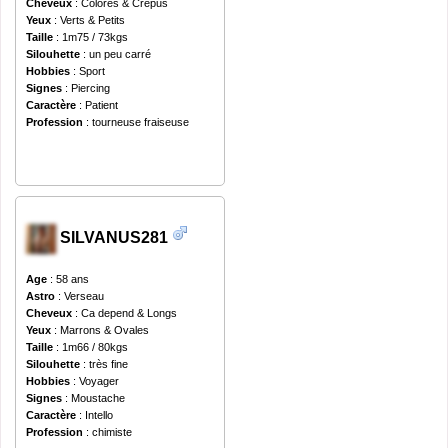
Cheveux
: Colores & Crepus
Yeux
: Verts & Petits
Taille
: 1m75 / 73kgs
Silouhette
: un peu carré
Hobbies
: Sport
Signes
: Piercing
Caractère
: Patient
Profession
: tourneuse fraiseuse
SILVANUS281
Age
: 58 ans
Astro
: Verseau
Cheveux
: Ca depend & Longs
Yeux
: Marrons & Ovales
Taille
: 1m66 / 80kgs
Silouhette
: très fine
Hobbies
: Voyager
Signes
: Moustache
Caractère
: Intello
Profession
: chimiste