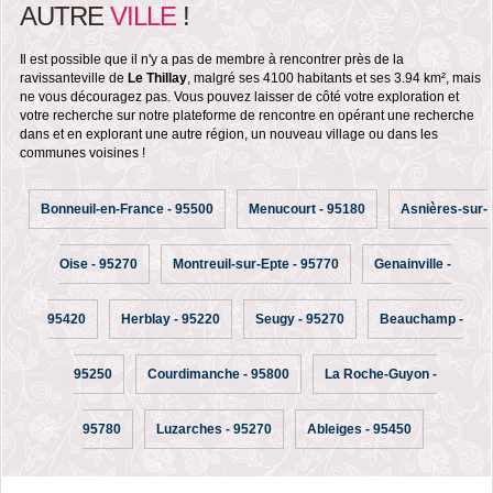
AUTRE
VILLE
!
Il est possible que il n'y a pas de membre à rencontrer près de la
ravissanteville de
Le Thillay
, malgré ses 4100 habitants et ses 3.94 km², mais
ne vous découragez pas. Vous pouvez laisser de côté votre exploration et
votre recherche sur notre plateforme de rencontre en opérant une recherche
dans et en explorant une autre région, un nouveau village ou dans les
communes voisines !
Bonneuil-en-France - 95500
Menucourt - 95180
Asnières-sur-
Oise - 95270
Montreuil-sur-Epte - 95770
Genainville -
95420
Herblay - 95220
Seugy - 95270
Beauchamp -
95250
Courdimanche - 95800
La Roche-Guyon -
95780
Luzarches - 95270
Ableiges - 95450