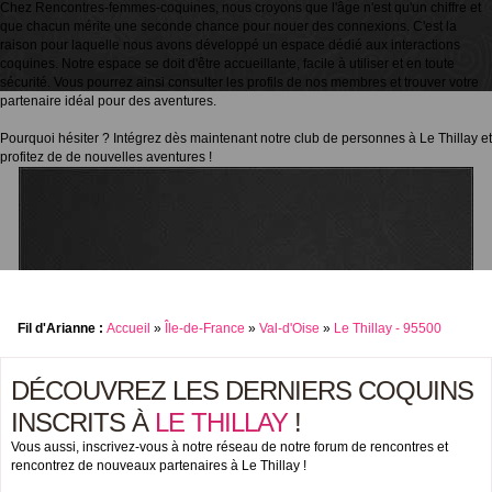
Chez Rencontres-femmes-coquines, nous croyons que l'âge n'est qu'un chiffre et
que chacun mérite une seconde chance pour nouer des connexions. C'est la
raison pour laquelle nous avons développé un espace dédié aux interactions
coquines. Notre espace se doit d'être accueillante, facile à utiliser et en toute
sécurité. Vous pourrez ainsi consulter les profils de nos membres et trouver votre
partenaire idéal pour des aventures.
Pourquoi hésiter ? Intégrez dès maintenant notre club de personnes à Le Thillay et
profitez de de nouvelles aventures !
Fil d'Arianne :
Accueil
»
Île-de-France
»
Val-d'Oise
»
Le Thillay - 95500
DÉCOUVREZ LES DERNIERS COQUINS
INSCRITS À
LE THILLAY
!
Vous aussi, inscrivez-vous à notre réseau de notre forum de rencontres et
rencontrez de nouveaux partenaires à Le Thillay !