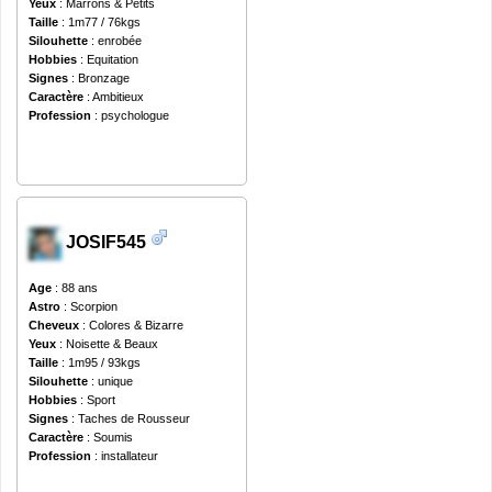
Yeux
: Marrons & Petits
Taille
: 1m77 / 76kgs
Silouhette
: enrobée
Hobbies
: Equitation
Signes
: Bronzage
Caractère
: Ambitieux
Profession
: psychologue
JOSIF545
Age
: 88 ans
Astro
: Scorpion
Cheveux
: Colores & Bizarre
Yeux
: Noisette & Beaux
Taille
: 1m95 / 93kgs
Silouhette
: unique
Hobbies
: Sport
Signes
: Taches de Rousseur
Caractère
: Soumis
Profession
: installateur