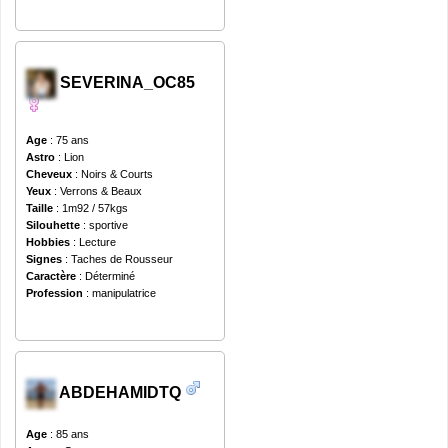
SEVERINA_OC85
Age
: 75 ans
Astro
: Lion
Cheveux
: Noirs & Courts
Yeux
: Verrons & Beaux
Taille
: 1m92 / 57kgs
Silouhette
: sportive
Hobbies
: Lecture
Signes
: Taches de Rousseur
Caractère
: Déterminé
Profession
: manipulatrice
ABDEHAMIDTQ
Age
: 85 ans