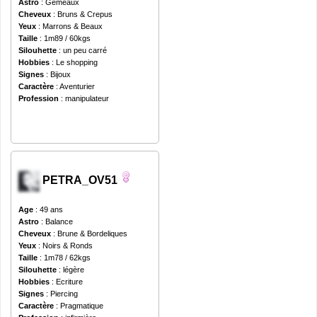
Astro
: Gemeaux
Cheveux
: Bruns & Crepus
Yeux
: Marrons & Beaux
Taille
: 1m89 / 60kgs
Silouhette
: un peu carré
Hobbies
: Le shopping
Signes
: Bijoux
Caractère
: Aventurier
Profession
: manipulateur
PETRA_OV51
Age
: 49 ans
Astro
: Balance
Cheveux
: Brune & Bordeliques
Yeux
: Noirs & Ronds
Taille
: 1m78 / 62kgs
Silouhette
: légère
Hobbies
: Ecriture
Signes
: Piercing
Caractère
: Pragmatique