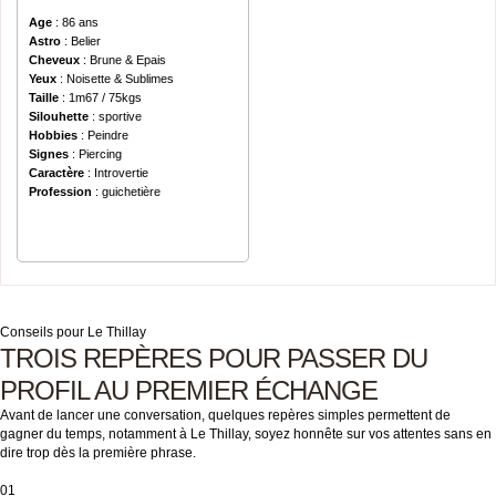
Age
: 86 ans
Astro
: Belier
Cheveux
: Brune & Epais
Yeux
: Noisette & Sublimes
Taille
: 1m67 / 75kgs
Silouhette
: sportive
Hobbies
: Peindre
Signes
: Piercing
Caractère
: Introvertie
Profession
: guichetière
Conseils pour Le Thillay
TROIS REPÈRES POUR PASSER DU
PROFIL AU PREMIER ÉCHANGE
Avant de lancer une conversation, quelques repères simples permettent de
gagner du temps, notamment à Le Thillay, soyez honnête sur vos attentes sans en
dire trop dès la première phrase.
01