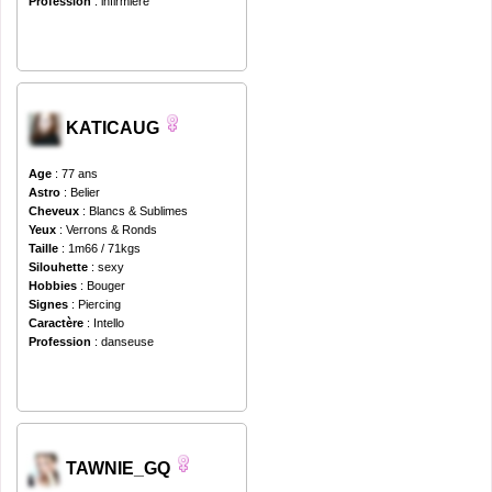
Profession
: infirmière
KATICAUG
Age
: 77 ans
Astro
: Belier
Cheveux
: Blancs & Sublimes
Yeux
: Verrons & Ronds
Taille
: 1m66 / 71kgs
Silouhette
: sexy
Hobbies
: Bouger
Signes
: Piercing
Caractère
: Intello
Profession
: danseuse
TAWNIE_GQ