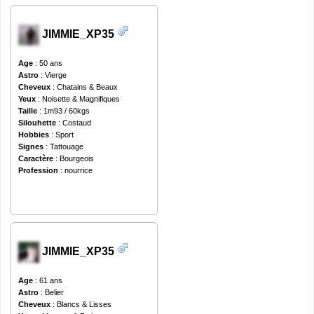
JIMMIE_XP35
Age
: 50 ans
Astro
: Vierge
Cheveux
: Chatains & Beaux
Yeux
: Noisette & Magnifiques
Taille
: 1m93 / 60kgs
Silouhette
: Costaud
Hobbies
: Sport
Signes
: Tattouage
Caractère
: Bourgeois
Profession
: nourrice
JIMMIE_XP35
Age
: 61 ans
Astro
: Belier
Cheveux
: Blancs & Lisses