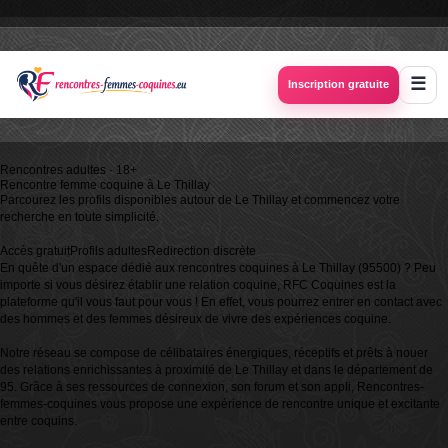
Inscription gratuite
Rencontres adultes · 18+
Rencontre femme coquine à
Le Thillay
Parcourez les profils disponibles autour de Le Thillay et commencez votre
recherche en toute simplicité.
Accès gratuit
Profils adultes
Redirection discrète
En quête d'un espace dédié aux rencontres coquines à Le Thillay (95500) ? Peu
importe si vous désirez établir une relation coquine, RFC Coquines est la
plateforme qu'il vous faut pour vous ! En effet, vous pourrez entrer en contact avec
des hommes et des femmes désireux de vivre des expériences coquine.
Notre réseau se compose de célibataires énergiques, réceptifs et prêts à nouer
des relations enrichissantes à proximité de Le Thillay et dans le département de
95. Grâce à ses ressources de connexion, son forum et son appli, Rencontres-
femmes-coquines vous propose une expérience de rencontre unique et excitante
entre coquins.