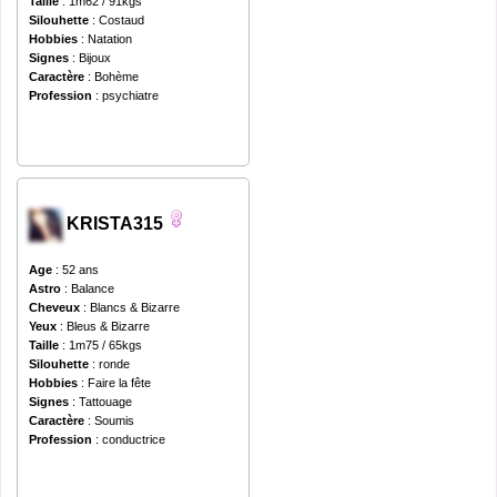
Taille
: 1m62 / 91kgs
Silouhette
: Costaud
Hobbies
: Natation
Signes
: Bijoux
Caractère
: Bohème
Profession
: psychiatre
KRISTA315
Age
: 52 ans
Astro
: Balance
Cheveux
: Blancs & Bizarre
Yeux
: Bleus & Bizarre
Taille
: 1m75 / 65kgs
Silouhette
: ronde
Hobbies
: Faire la fête
Signes
: Tattouage
Caractère
: Soumis
Profession
: conductrice