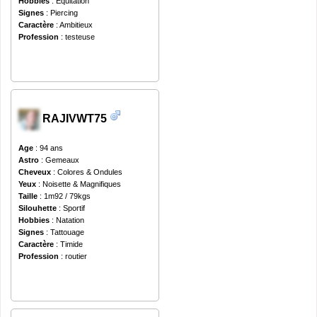
Hobbies
: Equitation
Signes
: Piercing
Caractère
: Ambitieux
Profession
: testeuse
RAJIVWT75
Age
: 94 ans
Astro
: Gemeaux
Cheveux
: Colores & Ondules
Yeux
: Noisette & Magnifiques
Taille
: 1m92 / 79kgs
Silouhette
: Sportif
Hobbies
: Natation
Signes
: Tattouage
Caractère
: Timide
Profession
: routier