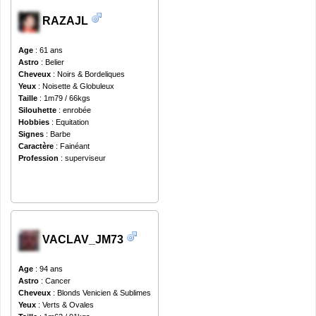
RAZAJL
Age
: 61 ans
Astro
: Belier
Cheveux
: Noirs & Bordeliques
Yeux
: Noisette & Globuleux
Taille
: 1m79 / 66kgs
Silouhette
: enrobée
Hobbies
: Equitation
Signes
: Barbe
Caractère
: Fainéant
Profession
: superviseur
VACLAV_JM73
Age
: 94 ans
Astro
: Cancer
Cheveux
: Blonds Venicien & Sublimes
Yeux
: Verts & Ovales