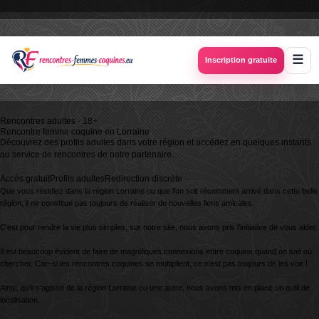
Inscription gratuite
Rencontres adultes · 18+
Rencontre femme coquine en
Lorraine
Découvrez des profils adultes dans votre région et accédez en quelques instants
au service de rencontres de notre partenaire.
Accès gratuit
Profils adultes
Redirection discrète
Que vous résidiez dans la région Lorraine ou que l'on soit récemment arrivé dans cette belle
région, il ne constitue pas toujours de réaliser de nouvelles liens amicales.
C'est pour rendre la vie plus simples, sur notre site, nous avons pris l'initiative de vous aider.
Il est beaucoup évident de faire de magnifiques connexions entre coquins quand on sait où
chercher. Car~si les rencontres coquines se multiplient, ce n'est pas toujours de les voir !
Ainsi, qu'il s'agisse de la région Lorraine ou une autre, nous avons mis en place un outil de
localisation.