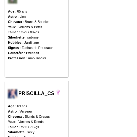
Age
: 65 ans
Astro
: Lion
Cheveux
: Bruns & Boucles
Yeux
: Verrons & Petits
Taille
: 1m79 / 80kgs
Silouhette
: sublime
Hobbies
: Jardinage
Signes
: Taches de Rousseur
Caractère
: Excessif
Profession
: ambulancier
PRISCILLA_CS
Age
: 63 ans
Astro
: Verseau
Cheveux
: Blonds & Crepus
Yeux
: Verrons & Ronds
Taille
: 1m85 / 71kgs
Silouhette
: sexy