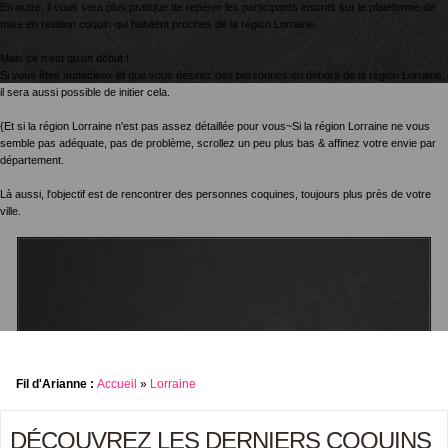
En outre, il vous sera plus pratique de repérer les participants inscrits sur le plateforme de
mise en relation coquin qui habitent proches de la région Lorraine.
Mais ce n'est qu'un début !
Si vous êtes audacieux et que vous désirez des personnes en dehors de la région Lorraine,
il sera aussi possible de initier cela.
{Et si la région Lorraine n'est pas assez détaillée pour vous~Si la région Lorraine ne vous
semble pas adéquate, pas de problème, scrollez un peu plus bas & affinez votre envie par
département.
Là aussi, l'objectif est de rencontrer des personnes coquines, toujours plus près de votre
ville.
Fil d'Arianne :
Accueil
»
Lorraine
DÉCOUVREZ LES DERNIERS COQUINS