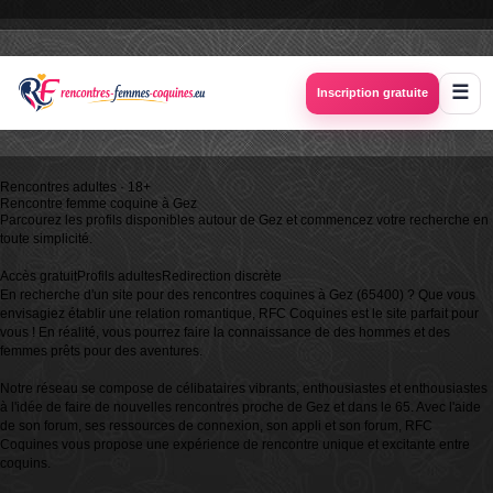
Inscription gratuite
Rencontres adultes · 18+
Rencontre femme coquine à
Gez
Parcourez les profils disponibles autour de Gez et commencez votre recherche en
toute simplicité.
Accès gratuit
Profils adultes
Redirection discrète
En recherche d'un site pour des rencontres coquines à Gez (65400) ? Que vous
envisagiez établir une relation romantique, RFC Coquines est le site parfait pour
vous ! En réalité, vous pourrez faire la connaissance de des hommes et des
femmes prêts pour des aventures.
Notre réseau se compose de célibataires vibrants, enthousiastes et enthousiastes
à l'idée de faire de nouvelles rencontres proche de Gez et dans le 65. Avec l'aide
de son forum, ses ressources de connexion, son appli et son forum, RFC
Coquines vous propose une expérience de rencontre unique et excitante entre
coquins.