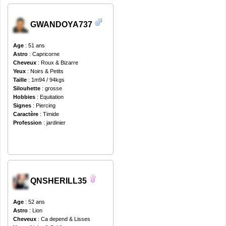
GWANDOYA737
Age
: 51 ans
Astro
: Capricorne
Cheveux
: Roux & Bizarre
Yeux
: Noirs & Petits
Taille
: 1m94 / 94kgs
Silouhette
: grosse
Hobbies
: Equitation
Signes
: Piercing
Caractère
: Timide
Profession
: jardinier
QNSHERILL35
Age
: 52 ans
Astro
: Lion
Cheveux
: Ca depend & Lisses