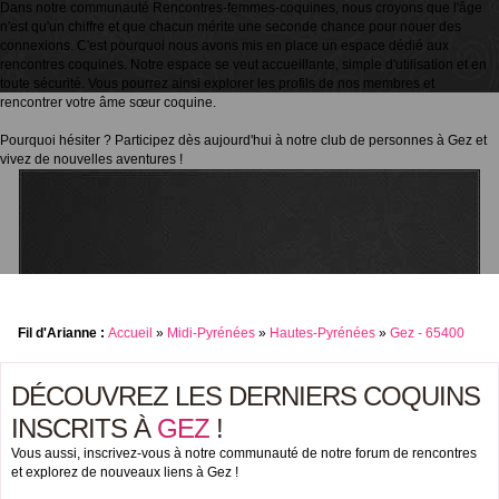
Dans notre communauté Rencontres-femmes-coquines, nous croyons que l'âge
n'est qu'un chiffre et que chacun mérite une seconde chance pour nouer des
connexions. C'est pourquoi nous avons mis en place un espace dédié aux
rencontres coquines. Notre espace se veut accueillante, simple d'utilisation et en
toute sécurité. Vous pourrez ainsi explorer les profils de nos membres et
rencontrer votre âme sœur coquine.
Pourquoi hésiter ? Participez dès aujourd'hui à notre club de personnes à Gez et
vivez de nouvelles aventures !
Fil d'Arianne :
Accueil
»
Midi-Pyrénées
»
Hautes-Pyrénées
»
Gez - 65400
DÉCOUVREZ LES DERNIERS COQUINS
INSCRITS À
GEZ
!
Vous aussi, inscrivez-vous à notre communauté de notre forum de rencontres
et explorez de nouveaux liens à Gez !