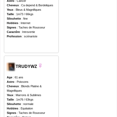
Astro
: Cancer
Cheveux
: Ca depend & Bordeliques
Yeux
: Bleus & Magnifiques
Taille
: 1m73 / 66kgs
Silouhette
: fine
Hobbies
: Internet
Signes
: Taches de Rousseur
Caractère
: Introvertie
Profession
: scénariste
TRUDYWZ
Age
: 61 ans
Astro
: Poissons
Cheveux
: Blonds Platine &
Magnifiques
Yeux
: Marrons & Sublimes
Taille
: 1m76 / 63kgs
Silouhette
: normale
Hobbies
: Equitation
Signes
: Taches de Rousseur