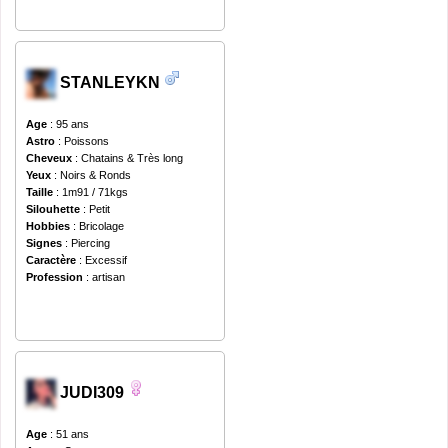
STANLEYKN
Age
: 95 ans
Astro
: Poissons
Cheveux
: Chatains & Très long
Yeux
: Noirs & Ronds
Taille
: 1m91 / 71kgs
Silouhette
: Petit
Hobbies
: Bricolage
Signes
: Piercing
Caractère
: Excessif
Profession
: artisan
JUDI309
Age
: 51 ans