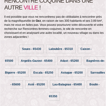
RENCONTRE COQUINE DANS UNE
AUTRE
VILLE
!
Il est possible que vous ne rencontrerez pas de célibataire à rencontrer près
de la magnifiqueville de
Gez
, en raison de ses 300 habitants et ses 3.89 km²,
mais ne vous en faites pas. Vous pouvez poursuivre votre découverte et votre
recherche sur Rencontres-femmes-coquines, le site de rencontre en
choisissant et en analysant une autre localité, un nouveau village ou dans les
zones adjacentes !
Soues - 65430
Laloubère - 65310
Caixon -
65500
Argelès-Gazost - 65400
Adast - 65260
Bagnères-de-
Bigorre - 65200
Escala - 65250
Astugue - 65200
Sarrouilles
- 65600
Asté - 65200
Lau-Balagnas - 65400
Boulin -
65350