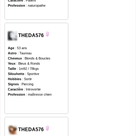
Caractère
: Patient
Profession
: naturopathe
THEDA576
Age
: 53 ans
Astro
: Taureau
Cheveux
: Blonds & Boucles
Yeux
: Bleus & Ronds
Taille
: 1m92 / 78kgs
Silouhette
: Sportive
Hobbies
: Sortir
Signes
: Piercing
Caractère
: Introvertie
Profession
: maîtresse chien
THEDA576