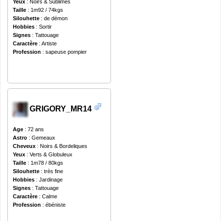
Yeux
: Noirs & Sublimes
Taille
: 1m92 / 74kgs
Silouhette
: de démon
Hobbies
: Sortir
Signes
: Tattouage
Caractère
: Artiste
Profession
: sapeuse pompier
GRIGORY_MR14
Age
: 72 ans
Astro
: Gemeaux
Cheveux
: Noirs & Bordeliques
Yeux
: Verts & Globuleux
Taille
: 1m78 / 80kgs
Silouhette
: très fine
Hobbies
: Jardinage
Signes
: Tattouage
Caractère
: Calme
Profession
: ébéniste